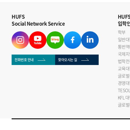
HUFS
HUF
Social Network Service
입학
학부
일반대
통번역
국제지
전화번호 안내
찾아오시는 길
법학전
교육대
글로벌
경영대
TESO
KFL 
글로벌