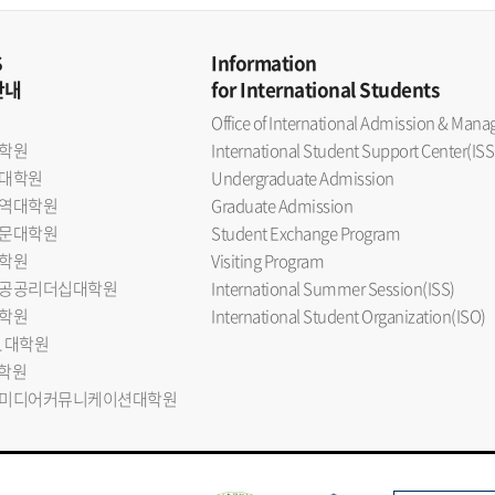
S
Information
안내
for International Students
Office of International Admission & Ma
학원
International Student Support Center(ISS
대학원
Undergraduate Admission
역대학원
Graduate Admission
문대학원
Student Exchange Program
학원
Visiting Program
공공리더십대학원
International Summer Session(ISS)
학원
International Student Organization(ISO)
L 대학원
대학원
미디어커뮤니케이션대학원