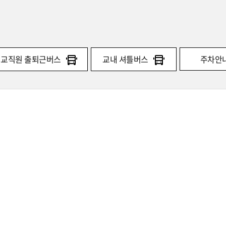
교직원 출퇴근버스
교내 셔틀버스
주차안