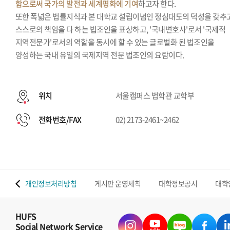
함으로써 국가의 발전과 세계평화에 기여
하고자 한다.
또한 폭넓은 법률지식과 본 대학교 설립이념인 정심대도의 덕성을 갖추
스스로의 책임을 다 하는 법조인을 표상하고, '국내변호사'로서 '국제적
지역전문가'로서의 역할을 동시에 할 수 있는 글로벌화 된 법조인을
양성하는 국내 유일의 국제지역 전문 법조인의 요람이다.
위치
서울캠퍼스 법학관 교학부
전화번호/FAX
02) 2173-2461~2462
 맵
개인정보처리방침
게시판 운영세칙
대학정보공시
대학
HUFS
Social Network Service