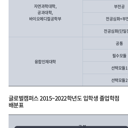
자연과학대학,
부전공
공과대학,
바이오메디컬공학부
전공심화+부
전공심화(단일
공통
필수모듈
융합인재대학
선택모듈
선택모듈
글로벌캠퍼스 2015~2022학년도 입학생 졸업학점
배분표
구 분