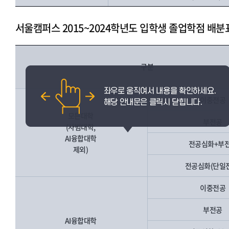
서울캠퍼스 2015~2024학년도 입학생 졸업학점 배분
구분
이중전공
모든대학
부전공
(사범대학,
AI융합대학
전공심화+부
제외)
전공심화(단일
이중전공
부전공
AI융합대학