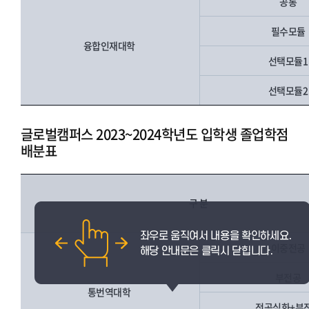
공통
필수모듈
융합인재대학
선택모듈
선택모듈
글로벌캠퍼스 2023~2024학년도 입학생 졸업학점
배분표
구 분
이중전공
부전공
통번역대학
전공심화+부