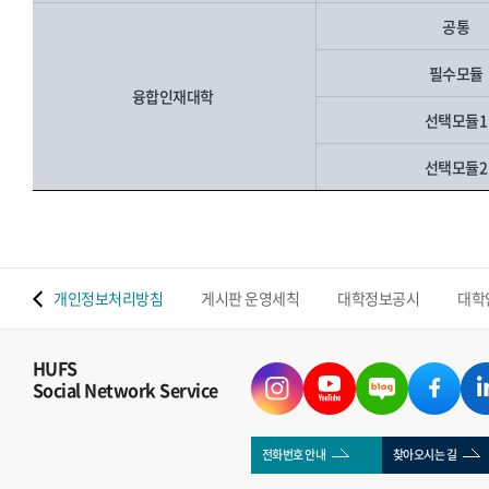
공통
필수모듈
융합인재대학
선택모듈
선택모듈
 맵
개인정보처리방침
게시판 운영세칙
대학정보공시
대학
HUFS
Social Network Service
전화번호 안내
찾아오시는 길