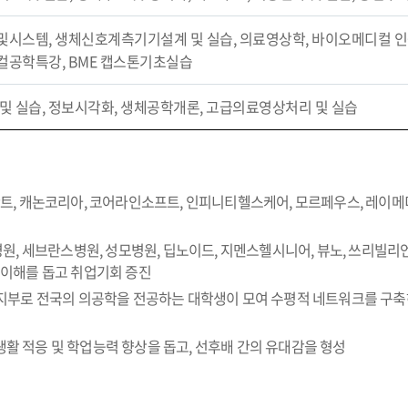
및시스템, 생체신호계측기기설계 및 실습, 의료영상학, 바이오메디컬 인
컬공학특강, BME 캡스톤기초실습
 및 실습, 정보시각화, 생체공학개론, 고급의료영상처리 및 실습
란트, 캐논코리아, 코어라인소프트, 인피니티헬스케어, 모르페우스, 레이
대
병원, 세브란스병원, 성모병원, 딥노이드, 지멘스헬시니어, 뷰노, 쓰리빌
 이해를 돕고 취업기회 증진
지부로 전국의 의공학을 전공하는 대학생이 모여 수평적 네트워크를 구축하고
활 적응 및 학업능력 향상을 돕고, 선후배 간의 유대감을 형성