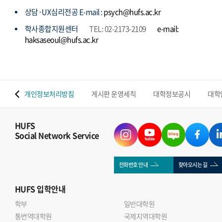
상담·UX심리전공 E-mail :
psych@hufs.ac.kr
학사종합지원센터
TEL: 02-2173-2109
e-mail:
haksaseoul@hufs.ac.kr
 맵
개인정보처리방침
게시판 운영세칙
대학정보공시
대학
HUFS
Social Network Service
전화번호 안내
찾아오시는 길
HUFS
입학안내
학부
일반대학원
통번역대학원
국제지역대학원