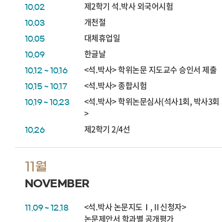
제2학기 석.박사 외국어시험
10.02
개천절
10.03
대체휴업일
10.05
한글날
10.09
<석.박사> 학위논문 지도교수 승인서 제출
10.12 ~ 10.16
<석.박사> 종합시험
10.15 ~ 10.17
<석.박사> 학위논문심사(석사1회, 박사3회
10.19 ~ 10.23
>
제2학기 2/4선
10.26
11월
NOVEMBER
<석.박사 논문지도Ⅰ,Ⅱ신청자>
11.09 ~ 12.18
논문제안서 학과별 공개평가