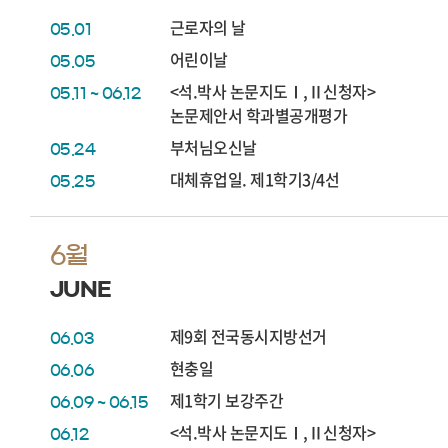
근로자의 날
05.01
어린이날
05.05
<석.박사 논문지도Ⅰ,Ⅱ신청자>
05.11 ~ 06.12
논문제안서 학과별공개평가
부처님오신날
05.24
대체휴업일. 제1학기3/4선
05.25
6월
JUNE
제9회 전국동시지방선거
06.03
현충일
06.06
제1학기 보강주간
06.09 ~ 06.15
<석.박사 논문지도Ⅰ,Ⅱ신청자>
06.12