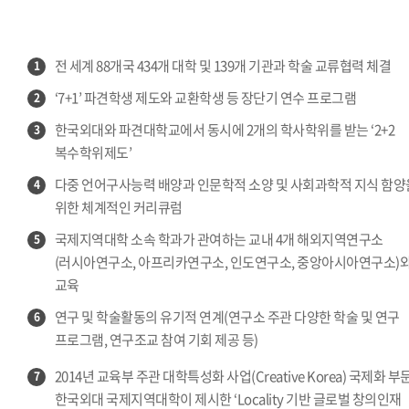
전 세계 88개국 434개 대학 및 139개 기관과 학술 교류협력 체결
1
‘7+1’ 파견학생 제도와 교환학생 등 장단기 연수 프로그램
2
한국외대와 파견대학교에서 동시에 2개의 학사학위를 받는 ‘2+2
3
복수학위제도’
다중 언어구사능력 배양과 인문학적 소양 및 사회과학적 지식 함양
4
위한 체계적인 커리큐럼
국제지역대학 소속 학과가 관여하는 교내 4개 해외지역연구소
5
(러시아연구소, 아프리카연구소, 인도연구소, 중앙아시아연구소)
교육
연구 및 학술활동의 유기적 연계(연구소 주관 다양한 학술 및 연구
6
프로그램, 연구조교 참여 기회 제공 등)
2014년 교육부 주관 대학특성화 사업(Creative Korea) 국제화 부
7
한국외대 국제지역대학이 제시한 ‘Locality 기반 글로벌 창의인재