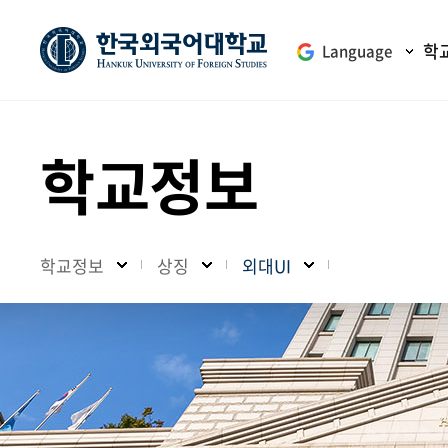
학
Language
학교정보
학교정보
상징
외대UI