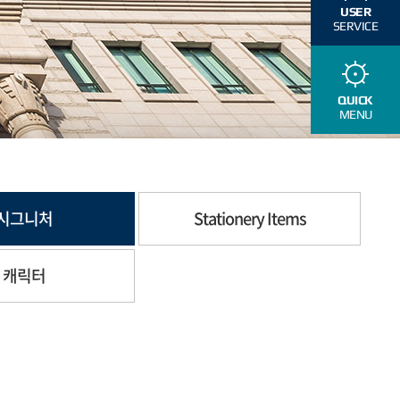
USER
SERVICE
QUICK
MENU
시그니처
Stationery Items
캐릭터