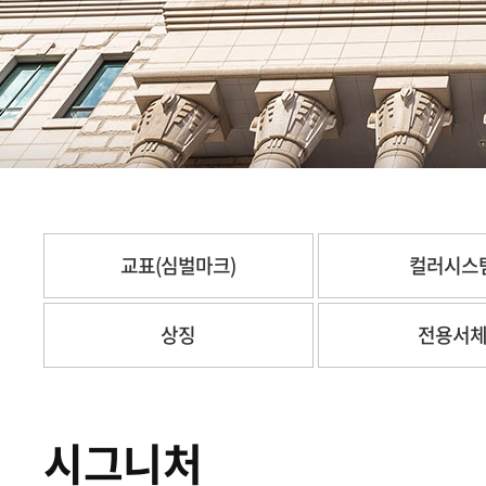
교표(심벌마크)
컬러시스
상징
전용서
시그니처