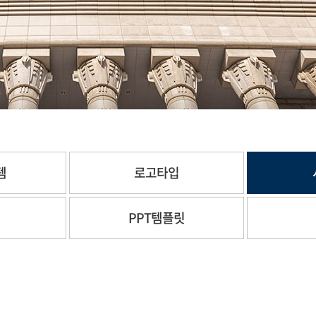
템
로고타입
체
PPT템플릿