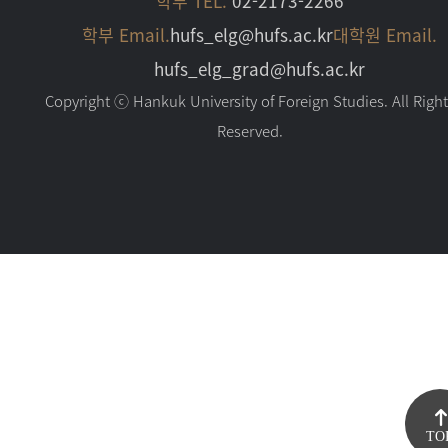
학부 TEL.
02-2173-2266
학부 Email.
hufs_elg@hufs.ac.kr
대학원 Email.
hufs_elg_grad@hufs.ac.kr
Copyright ⓒ Hankuk University of Foreign Studies. All Righ
Reserved.
TO