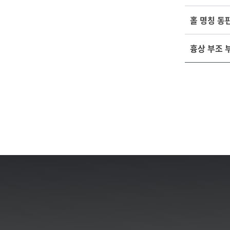
홀 명칭 동
흉상 부조 