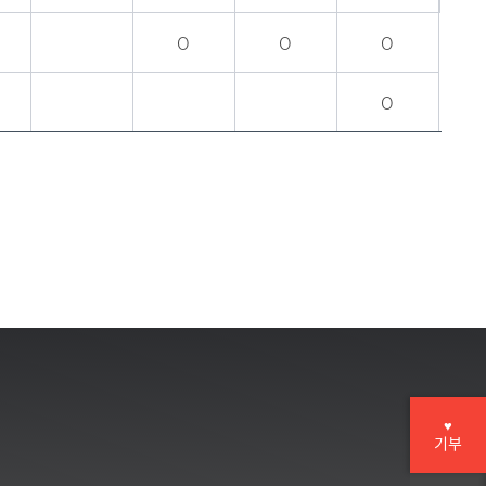
O
O
O
O
♥
기부