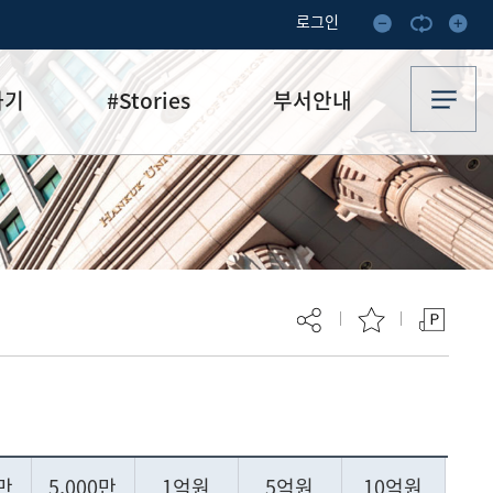
로그인
하기
#Stories
부서안내
기부·수혜스토리
업무안내
기금소식
오시는 길
추천
이달의 기부자
보
현재 페이지를 즐겨찾는 메뉴로
등록하시겠습니까?
0만
5,000만
1억원
5억원
10억원