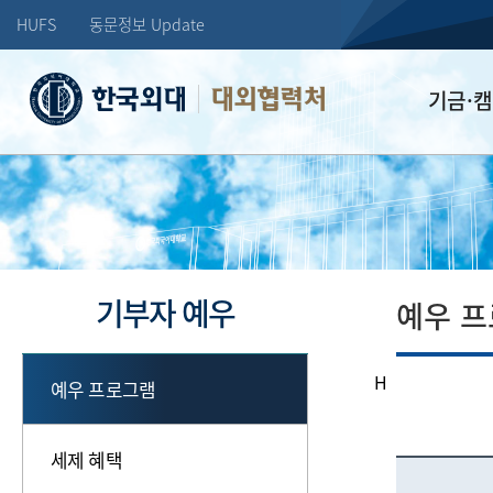
HUFS
동문정보 Update
대외협력처
기금·
학교발전기
장학기금
선배드림 장
기부자 예우
예우 
H
예우 프로그램
세제 혜택