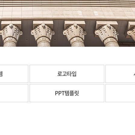
템
로고타입
체
PPT템플릿