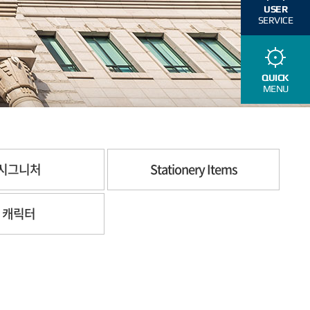
USER
SERVICE
QUICK
MENU
시그니처
Stationery Items
캐릭터