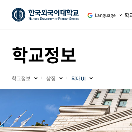
학
Language
학교정보
학교정보
상징
외대UI