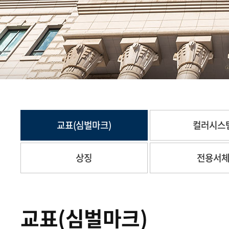
교표(심벌마크)
컬러시스
상징
전용서
교표(심벌마크)